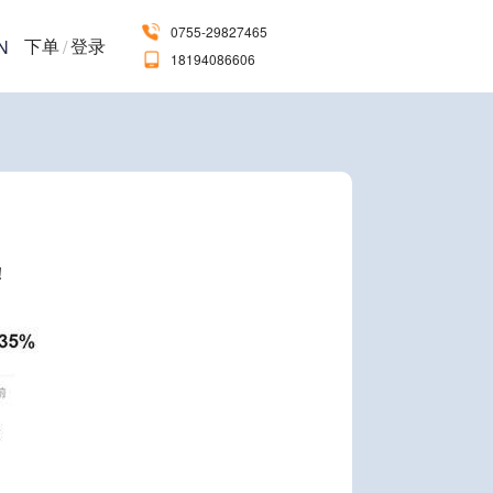
0755-29827465
下单
登录
N
/
18194086606
！