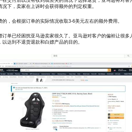
户在交付后
以
没有收到或丢失的情况下选择退货，亚
马逊将对
客
情况下，卖家在上诉时会获得额外的
判定权重
。
费的，会根据订单的实际情况收取
3-6美元左右的额外费用。
嫖
订单已经困扰亚马逊卖家很久了。亚马逊对客户的偏袒让很多
，以达到不退货退款和白
嫖产品
的目的。