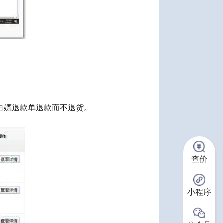
白嫖退款单退
款
而不退
货
。
查价
小程序