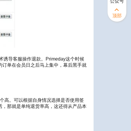
公众号
顶部
术
诱导客
服操作
退款。
Primeday
这个时候
的订单在会员日之后马上集中，幕后
黑手
就
个高。可以根据自身情况选择是否使用签
话，那就是单纯退货率高
，这还得从产品本