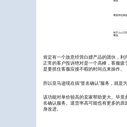
肯定有一个故意经营白
嫖产品
的团伙，利
正常的客户投诉绝对是一个高峰，客服疲
是
要
抓住客服应接不暇的时间
点来操作
。
所以亚马
逊现在
搞“签名确认”服务，就
该功能对单价较高的卖家帮助更大。毕竟
名确认服务。
退货
率高可能也有更多的原
身改进。