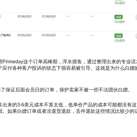
用
Primeday
这个订单高峰期，浑水摸鱼，通过整理
出来的
专业话
于应付各种客户投诉的
状态下
很容易被引导。这就是为什么白嫖
是为了保证后面会员日的订单，保护卖家不被一些不法团伙白嫖。
多出来的
3-6美元成本不算太低，低单价产品的成本可能
都
没有这
因。
如果白嫖订单或者没退货退款，
丢件退款
这些情况比较少的