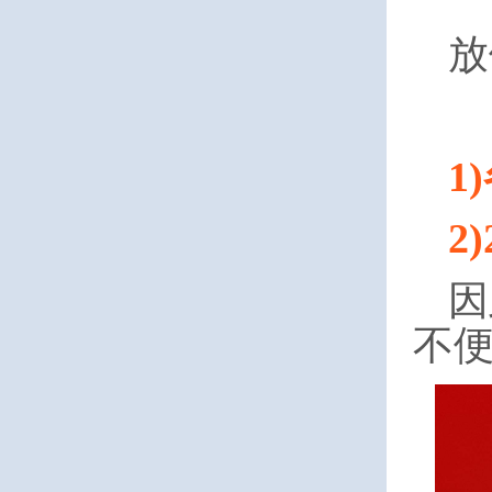
放
1
2
因
不