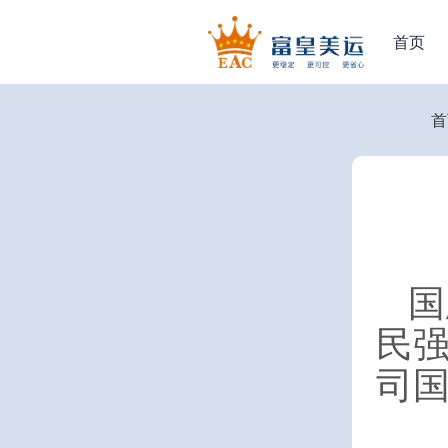
首页
首
国
民
司