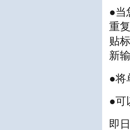
●
当
重
贴
新
●
将
●
可
即日