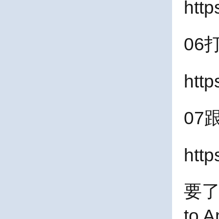
htt
06
htt
07
htt
要
to 