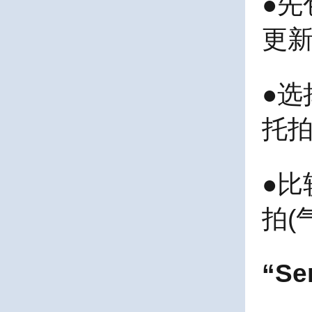
●
先
更
●
选
托
●
比
拍
(
“S