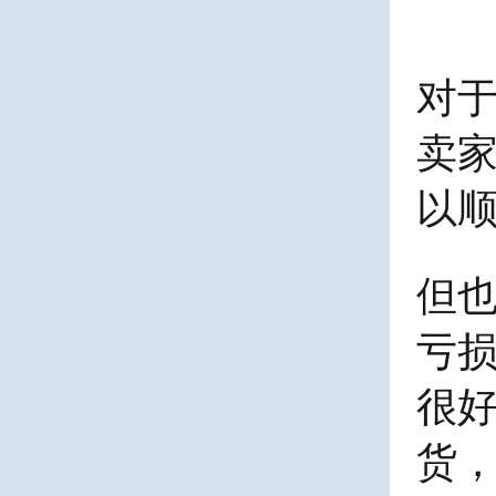
对
卖
以
但
亏损
很
货