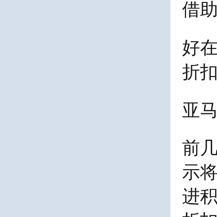
借
好
折
亚
前
示
将
进