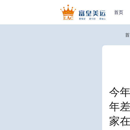
首页
首
今
年
家