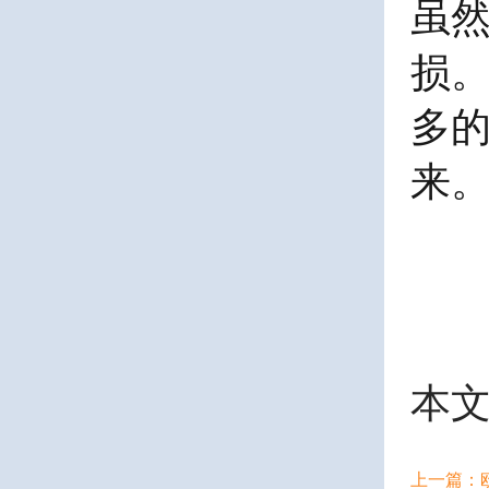
虽
损
多
来
本
上一篇：