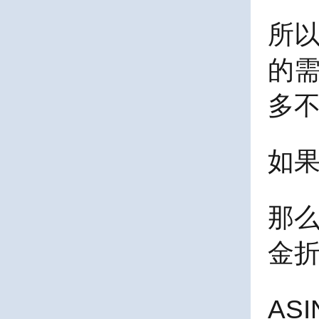
所
的
多
如
那
金
AS