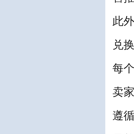
此
兑
每个
卖家
遵