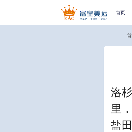
首页
首
洛杉
里
盐田