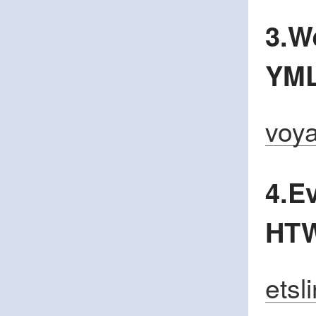
3.W
YM
voya
4.E
HT
etsl