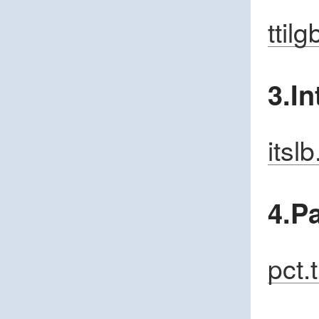
ttil
3.I
itsl
4.P
pct.