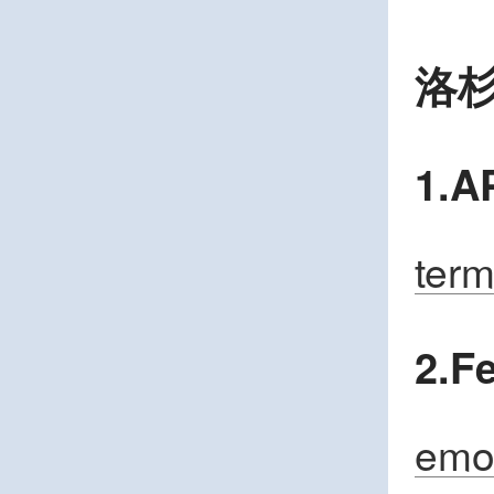
洛
1.
term
2.F
emo