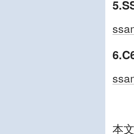
5.
ssam
6.
ssam
本