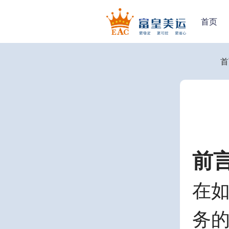
首页
首
前
在
务的