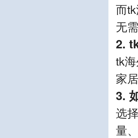
而t
无
2.
tk
家
3.
选
量