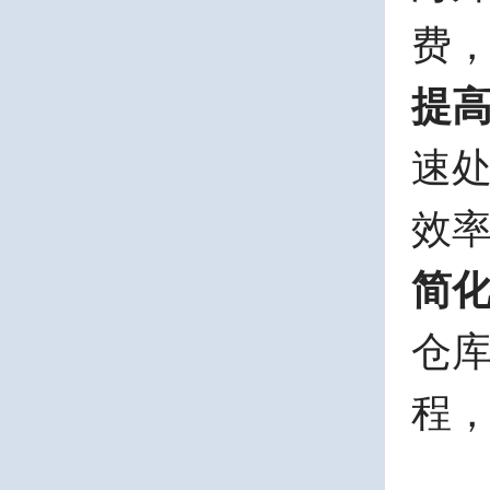
费
提
速
效
简
仓
程