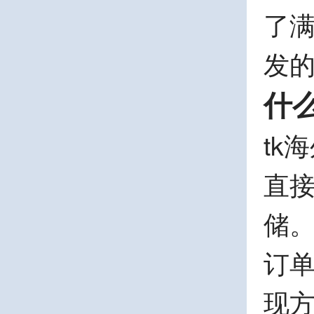
了满
发
什
tk
直
储
订
现