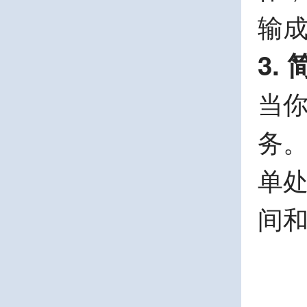
输
3.
当
务
单
间