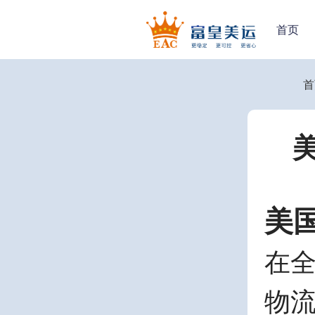
首页
首
美
在
物