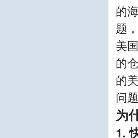
的
题
美
的
的
问
为
1.