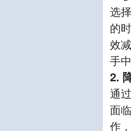
选
的
效
手
2.
通
面
作