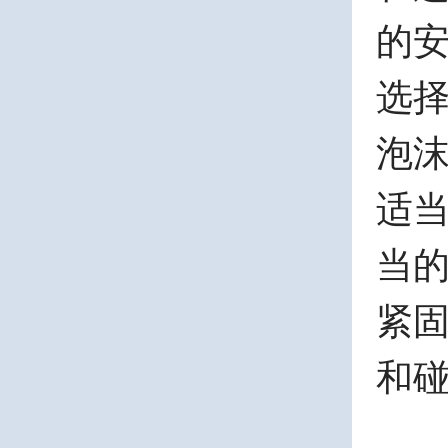
的
选
泡
适
当
紧
和