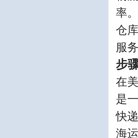
率
仓
服
步
在
是
快
海