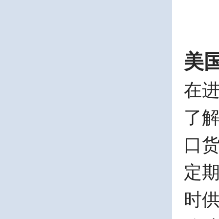
美
在
了
口
定
时