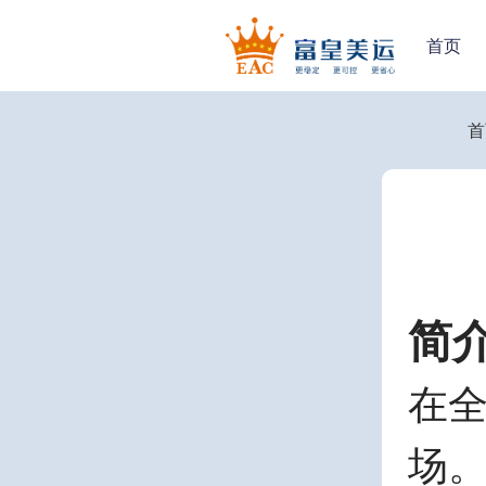
首页
首
简
在
场