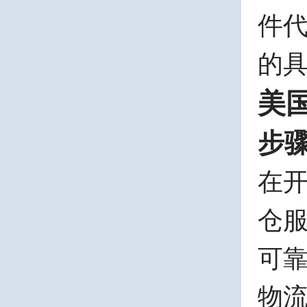
件
的
美
步
在
仓
可
物