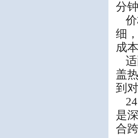
分
价
细
成
适
盖
到
2
是
合