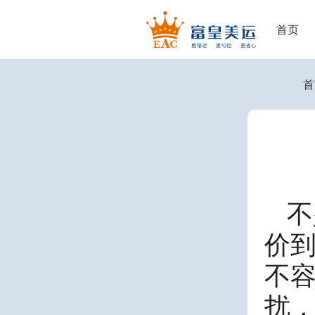
首页
首
不
价
不
扰，