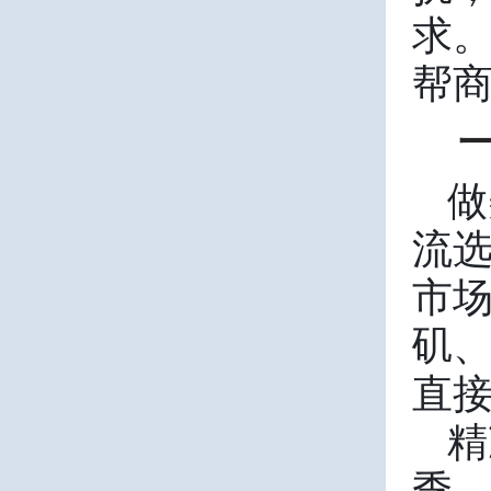
求
帮
做
流
市
矶
直
精
季