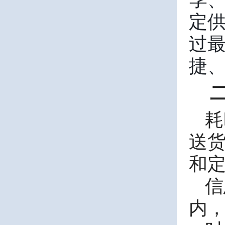
定
过
捷
耗
送
和
信
内