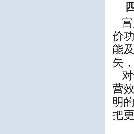
富
价功
能
失
对
营
明
把